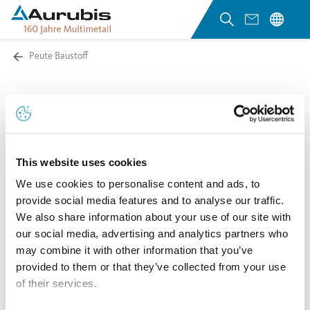
Peute Baustoff
Wo werden Eisensilikat-Produkte eingesetzt?
Eine Hauptrolle spielen unsere Produkte im modernen
Wasserbau. Sie sichern dort Böschungen und Sohlen
This website uses cookies
von Flüssen, Kanälen und Hafenbecken gegen
We use cookies to personalise content and ads, to
provide social media features and to analyse our traffic.
Strömungs- und Wellenbelastungen. Sie schützen
We also share information about your use of our site with
Hafenmolen und brechen die auf die Küste
our social media, advertising and analytics partners who
zulaufenden Wellen.
may combine it with other information that you’ve
Weiterhin finden unsere Eisensilikat-Produkte in den
provided to them or that they’ve collected from your use
of their services.
Bereichen Gleisbau, als Zement- und Betonzuschlag