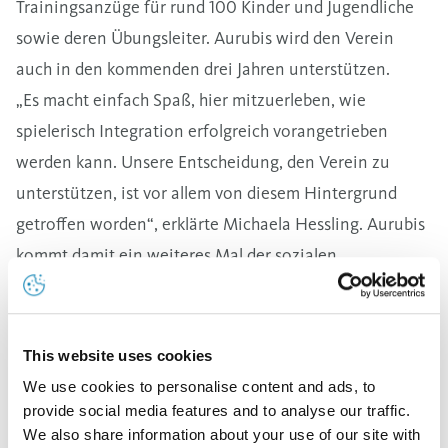
Trainingsanzüge für rund 100 Kinder und Jugendliche
sowie deren Übungsleiter. Aurubis wird den Verein
auch in den kommenden drei Jahren unterstützen.
„Es macht einfach Spaß, hier mitzuerleben, wie
spielerisch Integration erfolgreich vorangetrieben
werden kann. Unsere Entscheidung, den Verein zu
unterstützen, ist vor allem von diesem Hintergrund
getroffen worden“, erklärte Michaela Hessling. Aurubis
kommt damit ein weiteres Mal der sozialen
Verantwortung des Unternehmens im direkten Umfeld
des Hamburger Standortes nach.
Die Bewohner des Hamburger Stadtteils Veddel sind
This website uses cookies
zum Teil deutscher Herkunft, kommen aber auch sehr
We use cookies to personalise content and ads, to
zahlreich aus vielen Ländern in aller Welt. Daher haben
provide social media features and to analyse our traffic.
We also share information about your use of our site with
die Spieler des Vereins ganz unterschiedliche Wurzeln.