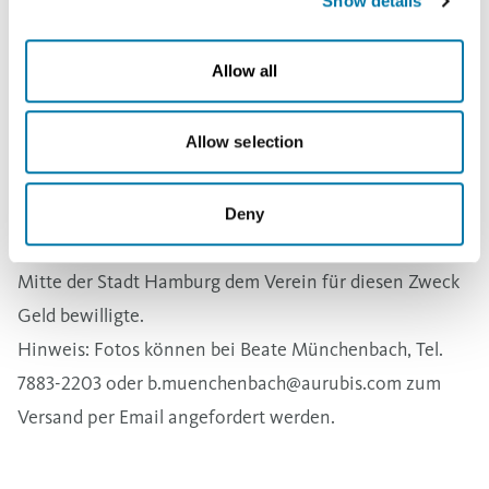
Show details
Der Verein hat sich einen besonderen Ruf erworben,
weil Sedat Cukadar und sein Bruder Selcuk Cukadar,
Allow all
Koch im Restaurant der Ballinstadt, zweimal in der
Woche nach dem Training allen Spielern eine warme
Allow selection
Mahlzeit anbieten. Hintergrund dafür ist die
Erkenntnis, dass nicht alle Kinder am Tag ausreichend
gegessen haben. Diese Mahlzeiten finanzierte Sedat
Deny
Cukadar zunächst selbst, bis Ende 2013 das Bezirksamt
Mitte der Stadt Hamburg dem Verein für diesen Zweck
Geld bewilligte.
Hinweis: Fotos können bei Beate Münchenbach, Tel.
7883-2203 oder
b.muenchenbach@aurubis.com
zum
Versand per Email angefordert werden.