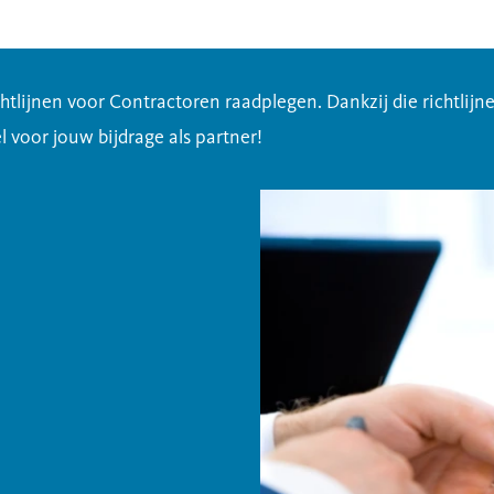
lijnen voor Contractoren raadplegen. Dankzij die richtlij
 voor jouw bijdrage als partner!