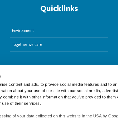
Quicklinks
Environment
Together we care
s
ise content and ads, to provide social media features and to an
Haven’t found the right thing yet
rmation about your use of our site with our social media, advertis
 combine it with other information that you’ve provided to them o
 use of their services.
Searchfield
essing of your data collected on this website in the USA by Googl