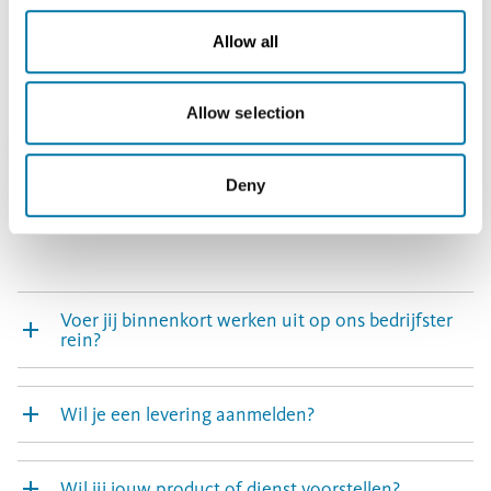
RICHT JE RECHTSTREEKS TOT ONZE
Allow all
COLLEGA'S AANKOOP!
Purchasing Aurubis Belgium
Allow selection
Watertorenstraat 35, 2250 Olen
Send e-mail
Deny
Voer jij binnenkort werken uit op ons bedrijfster
rein?
Wil je een levering aanmelden?
Wil jij jouw product of dienst voorstellen?