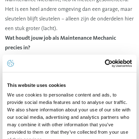
Het is een heel andere omgeving dan een garage, maar
sleutelen blijft sleutelen – alleen zijn de onderdelen hier
een stuk groter (lacht).
Wat houdt jouw job als Maintenance Mechanic
precies in?
Samen met mijn collega’s zorg ik ervoor dat de
machines en installaties blijven draaien. Dat omvat
gepland onderhoud doen, storingen oplossen,
This website uses cookies
onderdelen vervangen, … Soms werk ik in het atelier,
maar meestal sta ik in de productieomgeving.
We use cookies to personalise content and ads, to
provide social media features and to analyse our traffic.
Veiligheid is onze topprioriteit: we werken onder
We also share information about your use of our site with
andere met werkvergunningen en het LOTO-systeem.
our social media, advertising and analytics partners who
LOTO staat voor ‘Lock Out, Tag Out’: we schakelen
may combine it with other information that you’ve
provided to them or that they’ve collected from your use
machines volledig veilig uit voor onderhoud, zodat ze