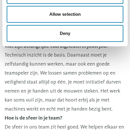
sfeer is top, de werkuren zijn goed te combineren en
het loon is correct. Plus, je krijgt extra verlofdagen
Allow selection
omdat je na je shift verplicht moet douchen – een
mooie extra!
Deny
Wat zijn belangrijke vaardigheden in jouw job?
Technisch inzicht is de basis. Daarnaast moet je
zelfstandig kunnen werken, maar ook een goede
teamspeler zijn. We lossen samen problemen op en
veiligheid staat altijd op één. Je moet initiatief durven
nemen en je handen uit de mouwen steken. Het werk
kan soms vuil zijn, maar dat hoort erbij als je met
machines werkt en echt met je handen bezig bent.
Hoe is de sfeer in je team?
De sfeer in ons team zit heel goed. We helpen elkaar en