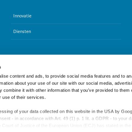
Innovatie
Diensten
s
ise content and ads, to provide social media features and to an
Nog niet gevonden wat je zoekt?
rmation about your use of our site with our social media, advertis
 combine it with other information that you’ve provided to them o
 use of their services.
Searchfield
essing of your data collected on this website in the USA by Googl
onsent - in accordance with Art. 49 (1) p. 1 lit. a GDPR - to your 
Court of Justice of the European Union (ECJ) has stated in the 