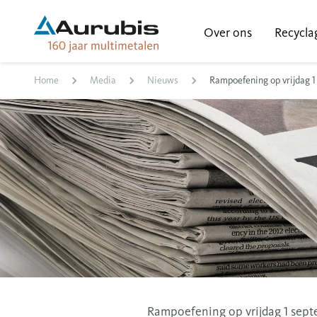
Over ons
Recycla
Home
Media
Nieuws
Rampoefening op vrijdag 
Rampoefening op vrijdag 1 sep