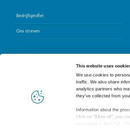
Bedrijfsprofiel
Ons streven
This website uses cookie
We use cookies to personal
traffic. We also share info
analytics partners who may
they’ve collected from your
Information about the proc
click on "Allow all", you c
processed in the USA. The 