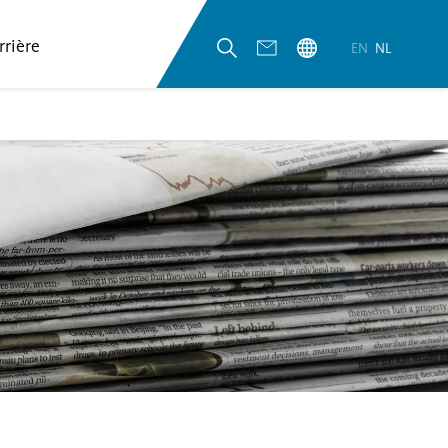
rrière
EN
NL