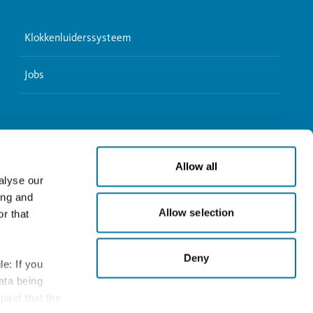
Klokkenluiderssysteem
Jobs
Allow all
alyse our
ing and
Allow selection
r that
Deny
e: If you
data being
past that the