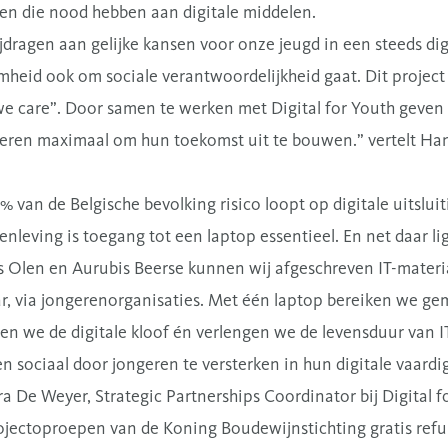
en die nood hebben aan digitale middelen.
dragen aan gelijke kansen voor onze jeugd in een steeds dig
heid ook om sociale verantwoordelijkheid gaat. Dit project s
 care”. Door samen te werken met Digital for Youth geven
ren maximaal om hun toekomst uit te bouwen.” vertelt Han
% van de Belgische bevolking risico loopt op digitale uitslu
eving is toegang tot een laptop essentieel. En net daar ligt
s Olen en Aurubis Beerse kunnen wij afgeschreven IT-materi
ar, via jongerenorganisaties. Met één laptop bereiken we gem
nen we de digitale kloof én verlengen we de levensduur van 
n sociaal door jongeren te versterken in hun digitale vaard
a De Weyer, Strategic Partnerships Coordinator bij Digital f
ojectoproepen van de Koning Boudewijnstichting gratis ref