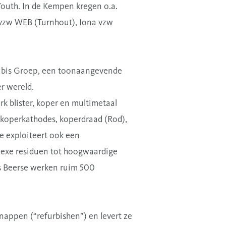
Youth.
In de Kempen kregen o.a.
 vzw WEB (Turnhout), Iona vzw
urubis Groep, een toonaangevende
r wereld.
k blister, koper en multimetaal
 koperkathodes, koperdraad (Rod),
se exploiteert ook een
lexe residuen tot hoogwaardige
is Beerse werken ruim 500
nappen (“refurbishen”) en levert ze