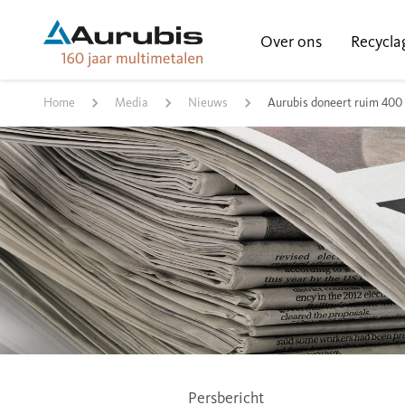
Over ons
Recycla
Home
Media
Nieuws
Aurubis doneert ruim 400 
Persbericht