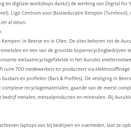
ng en digitale workshops dankzij de werking van Digital for 
(Geel), Ligo Centrum voor Basiseducatie Kempen (Turnhout),
ier al steun.
n
e Kempen: in Beerse en in Olen. De sites behoren tot de A
rometalen en een van de grootste koperrecyclingbedrijven te
rmante metaalrecyclagefabriek in het Aurubis smelternetwer
eft ruim 700 medewerkers en produceert via elektroraffinage
 busbars en profielen (Bars & Profiles). De vestiging in Beer
rkt complexe recyclagematerialen, gaande van de meest comp
t bedrijf metalen, metaalproducten en mineralen. Bij Aurub
schreven laptops van bij bedrijven en overheden, laat ze opk