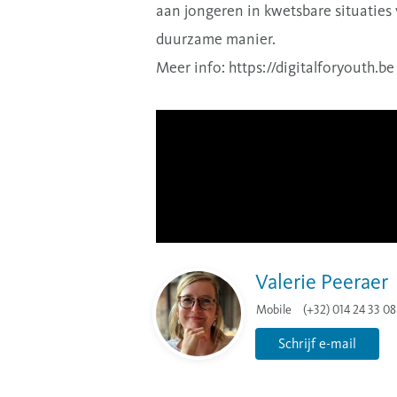
aan jongeren in kwetsbare situaties 
duurzame manier.
Meer info:
https://digitalforyouth.be
Valerie Peeraer
Mobile
(+32) 014 24 33 08
Schrijf e-mail