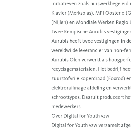
initiatieven zoals huiswerkbegeleidi
Klavier (Merksplas), MPI Oosterlo 
(Nijlen) en Mondiale Werken Regio L
Twee Kempische Aurubis vestiginge
Aurubis heeft twee vestigingen in d
wereldwijde leverancier van non-fer
Aurubis Olen verwerkt als hoogperfo
recyclagematerialen. Het bedrijf he
zuurstofvrije koperdraad (Foxrod) en
elektroraffinage afdeling en verwe
schroottypes. Daaruit produceert he
medewerkers.
Over Digital for Youth vzw
Digital for Youth vzw verzamelt afge