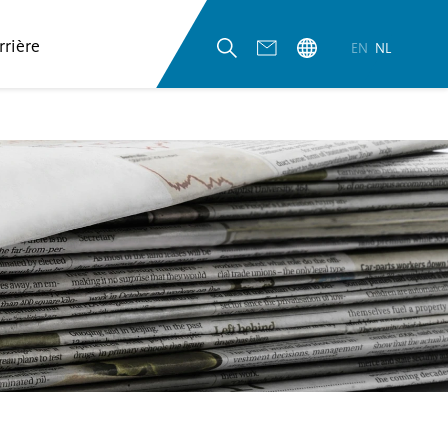
rrière
EN
NL