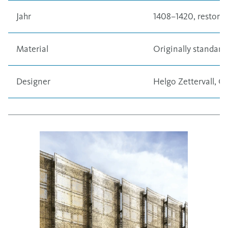
Jahr
1408–1420, restored
Material
Originally
standard
Designer
Helgo Zettervall, C